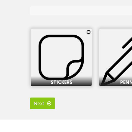
STICKERS
PEN
Next